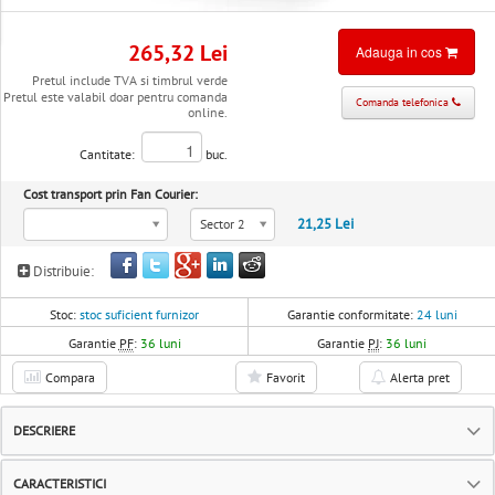
265,32 Lei
Adauga in cos
Pretul include TVA si timbrul verde
Pretul este valabil doar pentru comanda
Comanda telefonica
online.
Cantitate:
buc.
Cost transport prin Fan Courier:
21,25 Lei
Sector 2
Distribuie:
Stoc:
stoc suficient furnizor
Garantie conformitate:
24 luni
Garantie
PF
:
36 luni
Garantie
PJ
:
36 luni
Compara
Favorit
Alerta pret
DESCRIERE
CARACTERISTICI