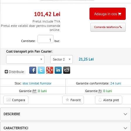
101,42 Lei
Adauga in cos
Pretul include TVA
Pretul este valabil doar pentru comanda
Comanda telefonica
online.
Cantitate:
buc.
Cost transport prin Fan Courier:
21,25 Lei
Sector 2
Distribuie:
Stoc:
stoc limitat furnizor
Garantie conformitate:
24 luni
Garantie
PF
:
0 luni
Garantie
PJ
:
0 luni
Compara
Favorit
Alerta pret
DESCRIERE
CARACTERISTICI