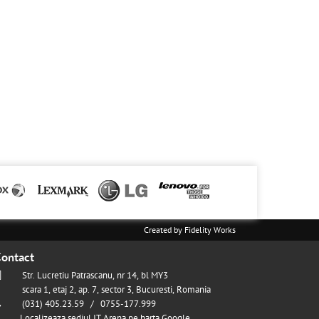
Created by
Fidelity Works
ontact
Str. Lucretiu Patrascanu, nr 14, bl MY3
scara 1, etaj 2, ap. 7, sector 3, Bucuresti, Romania
(031) 405.23.59 / 0755-177.999
Localizeaza sediul IT Arena pe harta Google