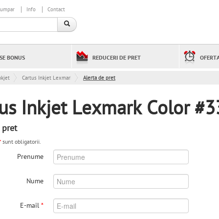
cumpar
Info
Contact
SE BONUS
REDUCERI DE PRET
OFERTA
kjet
Cartus Inkjet Lexmark Color #33 / 18CX033E
Alerta de pret
us Inkjet Lexmark Color #
 pret
*
sunt obligatorii.
Prenume
Nume
E-mail
*