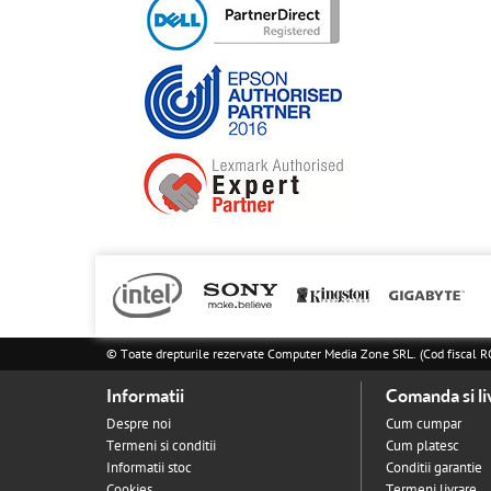
© Toate drepturile rezervate Computer Media Zone SRL. (Cod fisca
Informatii
Comanda si li
Despre noi
Cum cumpar
Termeni si conditii
Cum platesc
Informatii stoc
Conditii garantie
Cookies
Termeni livrare