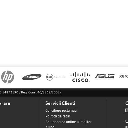
l RO 14872190 / Reg. Com. J40/8862/2002)
vrare
Servicii Clienti
C
Conciliere reclamatii
Politica de retur
Solutionarea online a litigiilor
ANPC