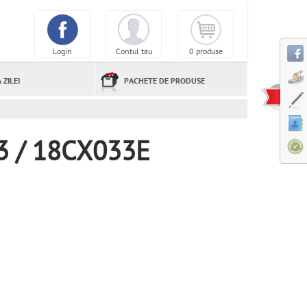
Login
Contul tau
0 produse
 ZILEI
PACHETE DE PRODUSE
33 / 18CX033E