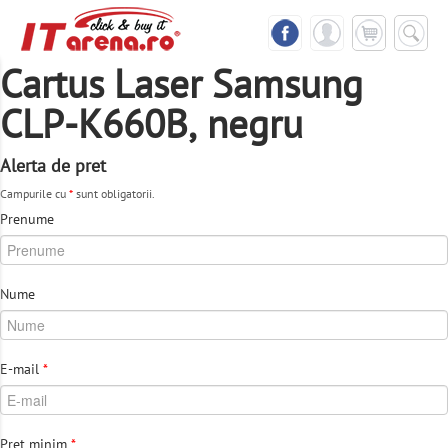
Cartus Laser Samsung
CLP-K660B, negru
Alerta de pret
Campurile cu
*
sunt obligatorii.
Prenume
Nume
E-mail
*
Pret minim
*