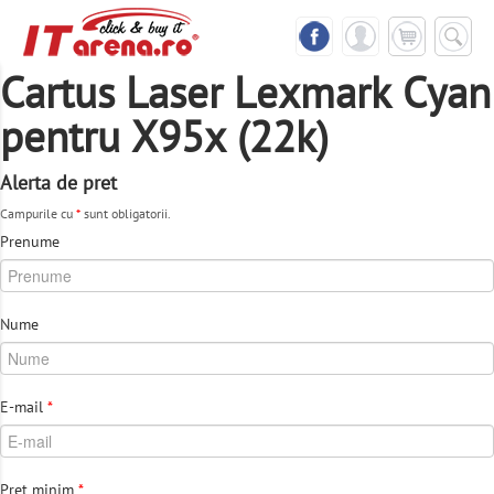
Cartus Laser Lexmark Cyan
pentru X95x (22k)
Alerta de pret
Campurile cu
*
sunt obligatorii.
Prenume
Nume
E-mail
*
Pret minim
*