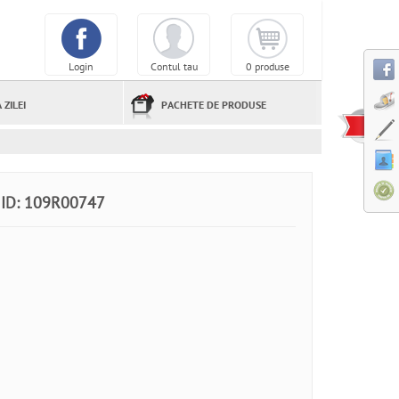
Login
Contul tau
0 produse
 ZILEI
PACHETE DE PRODUSE
ID: 109R00747