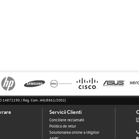
l RO 14872190 / Reg. Com. J40/8862/2002)
vrare
Servicii Clienti
C
Conciliere reclamatii
Politica de retur
Solutionarea online a litigiilor
ANPC