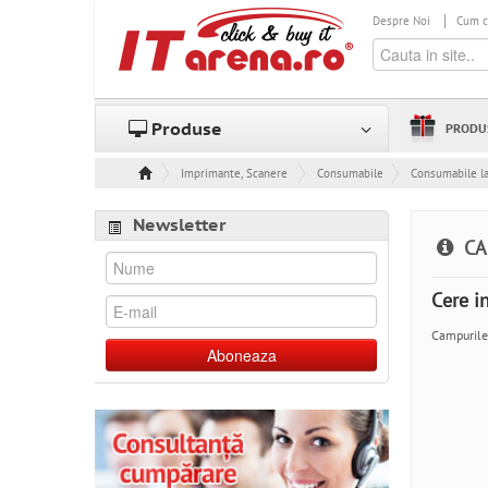
Despre Noi
Cum 
Produse
PRODU
Imprimante, Scanere & Consumabile
Consumabile
Consumabile l
Newsletter
CA
Cere i
Campurile
Aboneaza