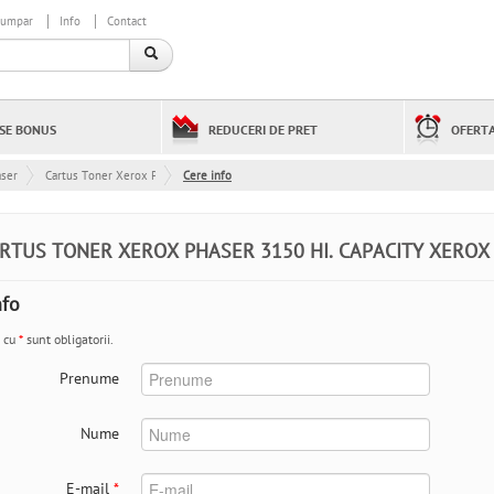
cumpar
Info
Contact
SE BONUS
REDUCERI DE PRET
OFERTA
aser
Cartus Toner Xerox Phaser 3150 Hi. Capacity Xerox ID: 109R00747
Cere info
RTUS TONER XEROX PHASER 3150 HI. CAPACITY XEROX 
nfo
 cu
*
sunt obligatorii.
Prenume
Nume
E-mail
*