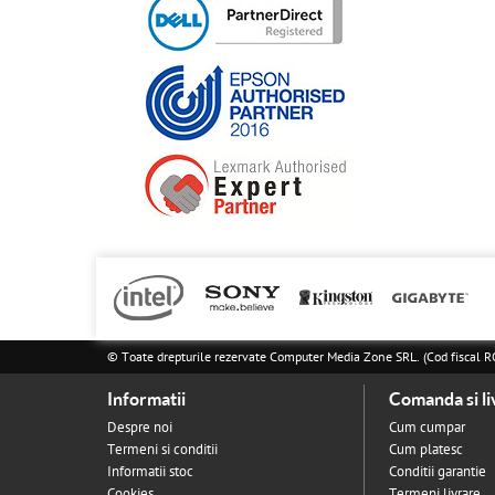
© Toate drepturile rezervate Computer Media Zone SRL. (Cod fisca
Informatii
Comanda si li
Despre noi
Cum cumpar
Termeni si conditii
Cum platesc
Informatii stoc
Conditii garantie
Cookies
Termeni livrare