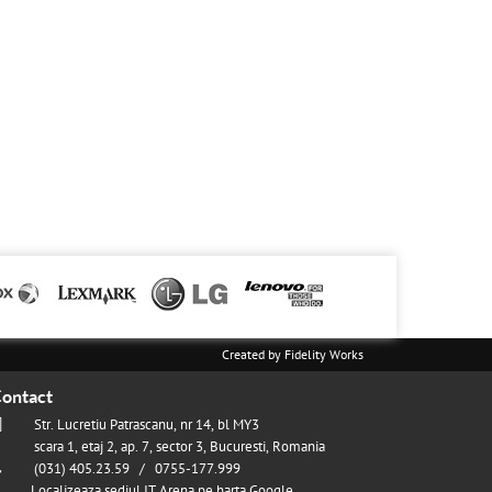
Created by
Fidelity Works
ontact
Str. Lucretiu Patrascanu, nr 14, bl MY3
scara 1, etaj 2, ap. 7, sector 3, Bucuresti, Romania
(031) 405.23.59 / 0755-177.999
Localizeaza sediul IT Arena pe harta Google