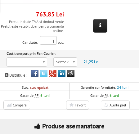
763,85 Lei
Pretul include TVA si timbrul verde
Pretul este valabil doar pentru comanda
online.
Cantitate:
buc.
Cost transport prin Fan Courier:
21,25 Lei
Sector 2
Distribuie:
Stoc:
stoc epuizat
Garantie conformitate:
24 luni
Garantie
PF
:
6 luni
Garantie
PJ
:
6 luni
Compara
Favorit
Alerta pret
Produse asemanatoare