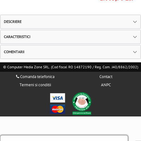
DESCRIERE
CARACTERISTICI
COMENTARII
© Computer Media Zone SRL. (Cod fiscal RO 14872190 / Reg. Com. J40/8862/2002)
Comanda telefonica
Contact
Termeni si conditii
ANPC