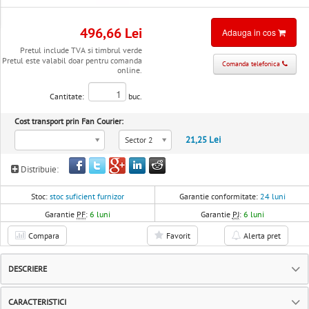
496,66 Lei
Adauga in cos
Pretul include TVA si timbrul verde
Pretul este valabil doar pentru comanda
Comanda telefonica
online.
Cantitate:
buc.
Cost transport prin Fan Courier:
21,25 Lei
Sector 2
Distribuie:
Stoc:
stoc suficient furnizor
Garantie conformitate:
24 luni
Garantie
PF
:
6 luni
Garantie
PJ
:
6 luni
Compara
Favorit
Alerta pret
DESCRIERE
CARACTERISTICI