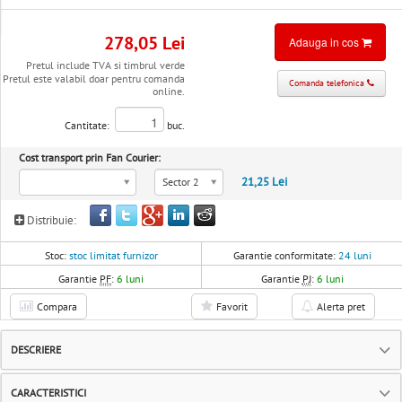
278,05 Lei
Adauga in cos
Pretul include TVA si timbrul verde
Pretul este valabil doar pentru comanda
Comanda telefonica
online.
Cantitate:
buc.
Cost transport prin Fan Courier:
21,25 Lei
Sector 2
Distribuie:
Stoc:
stoc limitat furnizor
Garantie conformitate:
24 luni
Garantie
PF
:
6 luni
Garantie
PJ
:
6 luni
Compara
Favorit
Alerta pret
DESCRIERE
CARACTERISTICI