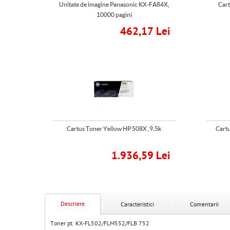
Unitate de imagine Panasonic KX-FA84X,
Cart
10000 pagini
462,17 Lei
Cartus Toner Yellow HP 508X ,9.5k
Cartu
1.936,59 Lei
Descriere
Caracteristici
Comentarii
Toner pt. KX-FL502/FLM552/FLB 752