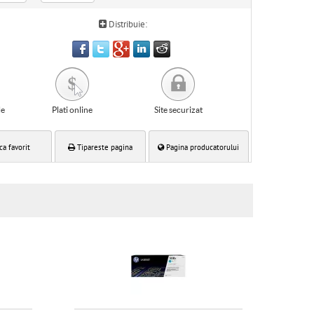
Distribuie:
le
Plati online
Site securizat
ca favorit
Tipareste pagina
Pagina producatorului