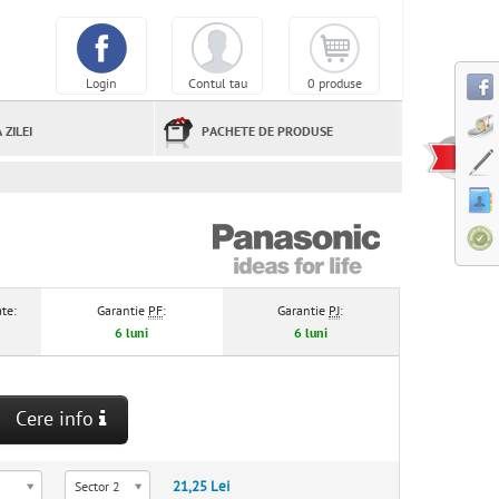
Login
Contul tau
0 produse
 ZILEI
PACHETE DE PRODUSE
te:
Garantie
PF
:
Garantie
PJ
:
6 luni
6 luni
Cere info
21,25 Lei
Sector 2