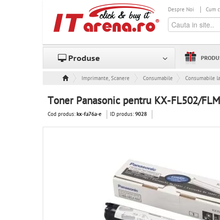
Despre Noi
Cum 
Produse
PRODU
Imprimante, Scanere & Consumabile
Consumabile
Consumabile l
Toner Panasonic pentru KX-FL502/FL
Cod produs:
ID produs:
kx-fa76a-e
9028