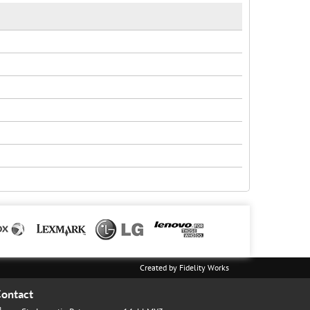
Created by
Fidelity Works
ontact