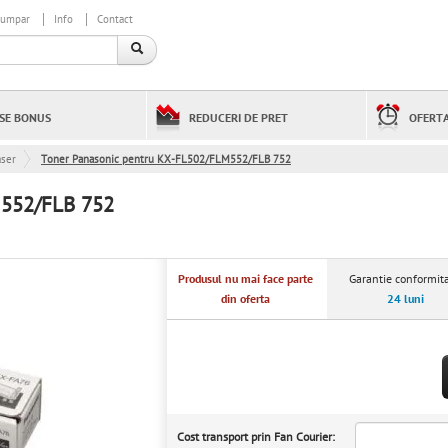
cumpar
Info
Contact
SE BONUS
REDUCERI DE PRET
OFERTA
aser
Toner Panasonic pentru KX-FL502/FLM552/FLB 752
M552/FLB 752
Produsul nu mai face parte
Garantie conformita
din oferta
24 luni
Cost transport prin Fan Courier: