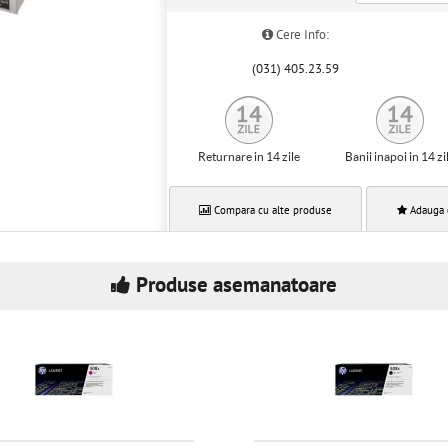
Cere Info:
(031) 405.23.59
Returnare in 14 zile
Banii inapoi in 14 zi
Compara cu alte produse
Adauga 
Produse asemanatoare