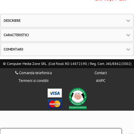
DESCRIERE
CARACTERISTICI
COMENTARII
© Computer Media Zone SRL. (Cod fiscal RO 14872190 / Reg. Com. J40/8862/2002)
Comanda telefonica
Contact
Termeni si conditii
ANPC