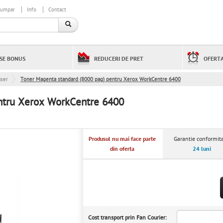
cumpar
Info
Contact
SE BONUS
REDUCERI DE PRET
OFERTA
aser
Toner Magenta standard (8000 pag) pentru Xerox WorkCentre 6400
ntru Xerox WorkCentre 6400
Produsul nu mai face parte
Garantie conformita
din oferta
24 luni
Cost transport prin Fan Courier: