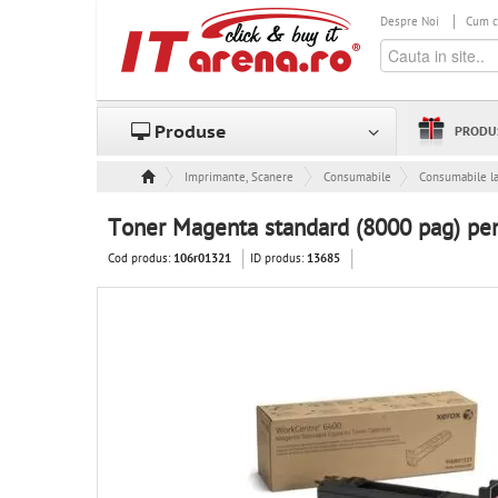
Despre Noi
Cum 
Produse
PRODU
Imprimante, Scanere & Consumabile
Consumabile
Consumabile l
Toner Magenta standard (8000 pag) pe
Cod produs:
ID produs:
106r01321
13685