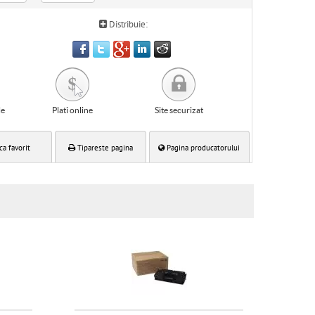
Distribuie:
le
Plati online
Site securizat
ca favorit
Tipareste pagina
Pagina producatorului