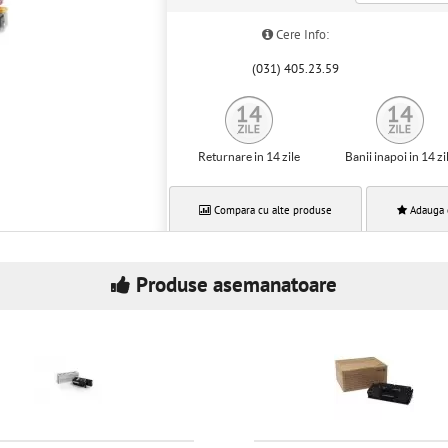
Cere Info:
(031) 405.23.59
Returnare in 14 zile
Banii inapoi in 14 zi
Compara cu alte produse
Adauga 
Produse asemanatoare