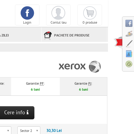
Login
Contul tau
0 produse
 ZILEI
PACHETE DE PRODUSE
te:
Garantie
PF
:
Garantie
PJ
:
6 luni
6 luni
Cere info
30,30 Lei
Sector 2