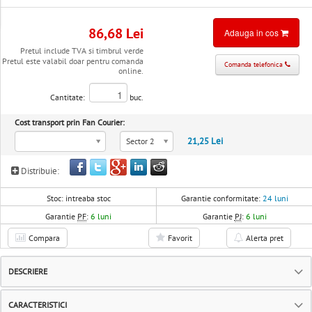
86,68 Lei
Adauga in cos
Pretul include TVA si timbrul verde
Pretul este valabil doar pentru comanda
Comanda telefonica
online.
Cantitate:
buc.
Cost transport prin Fan Courier:
21,25 Lei
Sector 2
Distribuie:
Stoc:
intreaba stoc
Garantie conformitate:
24 luni
Garantie
PF
:
6 luni
Garantie
PJ
:
6 luni
Compara
Favorit
Alerta pret
DESCRIERE
CARACTERISTICI