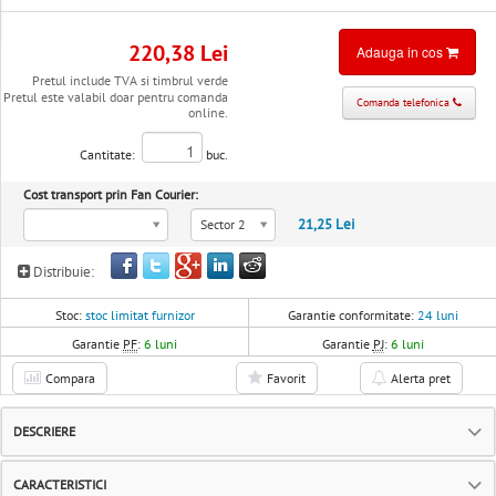
220,38 Lei
Adauga in cos
Pretul include TVA si timbrul verde
Pretul este valabil doar pentru comanda
Comanda telefonica
online.
Cantitate:
buc.
Cost transport prin Fan Courier:
21,25 Lei
Sector 2
Distribuie:
Stoc:
stoc limitat furnizor
Garantie conformitate:
24 luni
Garantie
PF
:
6 luni
Garantie
PJ
:
6 luni
Compara
Favorit
Alerta pret
DESCRIERE
CARACTERISTICI