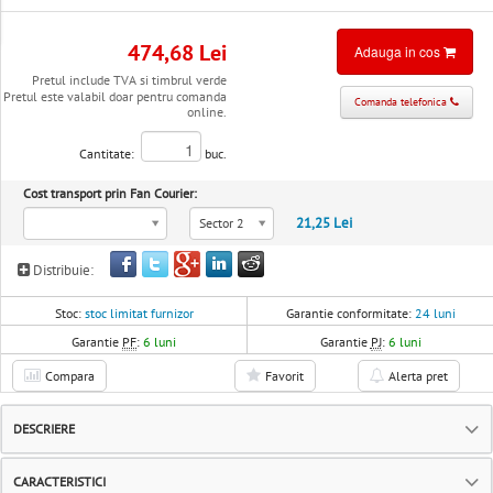
474,68 Lei
Adauga in cos
Pretul include TVA si timbrul verde
Pretul este valabil doar pentru comanda
Comanda telefonica
online.
Cantitate:
buc.
Cost transport prin Fan Courier:
21,25 Lei
Sector 2
Distribuie:
Stoc:
stoc limitat furnizor
Garantie conformitate:
24 luni
Garantie
PF
:
6 luni
Garantie
PJ
:
6 luni
Compara
Favorit
Alerta pret
DESCRIERE
CARACTERISTICI