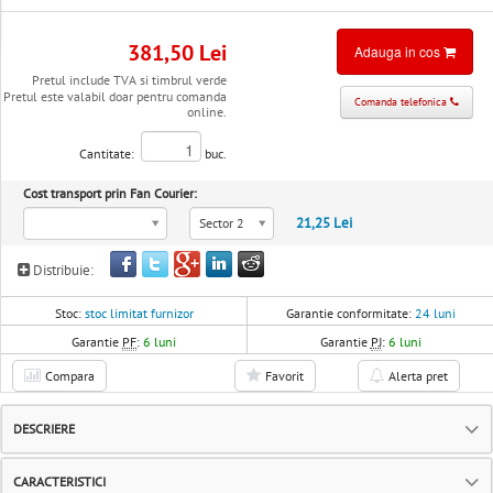
381,50 Lei
Adauga in cos
Pretul include TVA si timbrul verde
Pretul este valabil doar pentru comanda
Comanda telefonica
online.
Cantitate:
buc.
Cost transport prin Fan Courier:
21,25 Lei
Sector 2
Distribuie:
Stoc:
stoc limitat furnizor
Garantie conformitate:
24 luni
Garantie
PF
:
6 luni
Garantie
PJ
:
6 luni
Compara
Favorit
Alerta pret
DESCRIERE
CARACTERISTICI