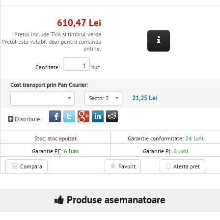
610,47 Lei
Pretul include TVA si timbrul verde
Pretul este valabil doar pentru comanda
online.
Cantitate:
buc.
Cost transport prin Fan Courier:
21,25 Lei
Sector 2
Distribuie:
Stoc:
stoc epuizat
Garantie conformitate:
24 luni
Garantie
PF
:
6 luni
Garantie
PJ
:
6 luni
Compara
Favorit
Alerta pret
Produse asemanatoare