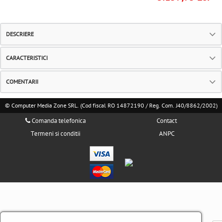
DESCRIERE
CARACTERISTICI
COMENTARII
© Computer Media Zone SRL. (Cod fiscal RO 14872190 / Reg. Com. J40/8862/2002)
Comanda telefonica
Contact
Termeni si conditii
ANPC