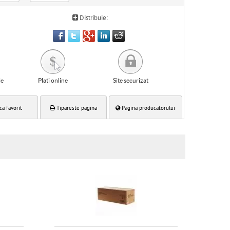
Distribuie:
le
Plati online
Site securizat
ca favorit
Tipareste pagina
Pagina producatorului