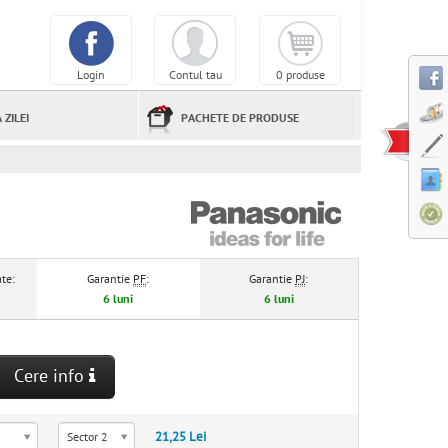
Login
Contul tau
0 produse
 ZILEI
PACHETE DE PRODUSE
te:
Garantie
PF
:
Garantie
PJ
:
6 luni
6 luni
Cere info
21,25 Lei
Sector 2