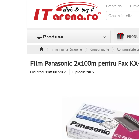
Despre Noi
Cum 
Produse
PRODU
Imprimante, Scanere & Consumabile
Consumabile
Consumabile l
Film Panasonic 2x100m pentru Fax KX
Cod produs:
ID produs:
kx-fa136a-e
9027