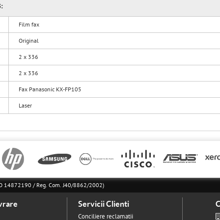
5:
Film fax
Original
2 x 336
2 x 336
Fax Panasonic KX-FP105
Laser
l RO 14872190 / Reg. Com. J40/8862/2002)
vrare
Servicii Clienti
C
Conciliere reclamatii