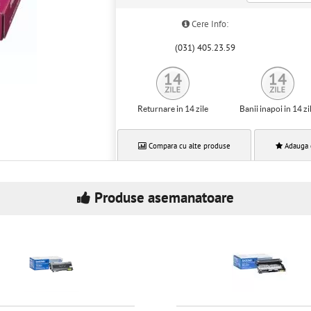
Cere Info:
(031) 405.23.59
Returnare in 14 zile
Banii inapoi in 14 zi
Compara cu alte produse
Adauga 
Produse asemanatoare