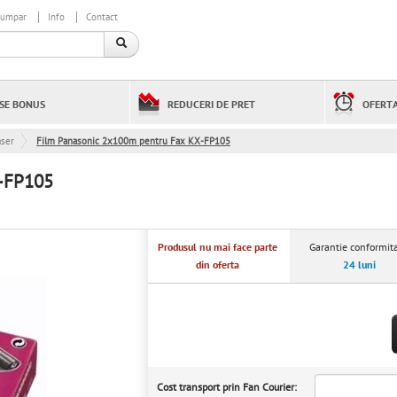
cumpar
Info
Contact
SE BONUS
REDUCERI DE PRET
OFERTA
aser
Film Panasonic 2x100m pentru Fax KX-FP105
-FP105
Produsul nu mai face parte
Garantie conformita
din oferta
24 luni
Cost transport prin Fan Courier: