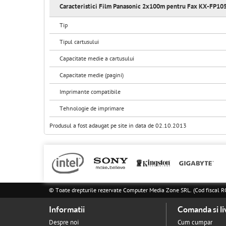
Caracteristici Film Panasonic 2x100m pentru Fax KX-FP10
Tip
Tipul cartusului
Capacitate medie a cartusului
Capacitate medie (pagini)
Imprimante compatibile
Tehnologie de imprimare
Produsul a fost adaugat pe site in data de 02.10.2013
© Toate drepturile rezervate Computer Media Zone SRL. (Cod fisca
Informatii
Comanda si li
Despre noi
Cum cumpar