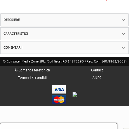
DESCRIERE
CARACTERISTICI
COMENTARII
© Computer Media Zone SRL. (Cod fiscal RO 14872190 / Reg. Com. J40/8862/2002)
Comanda telefonica
Contact
Termeni si conditii
ANPC