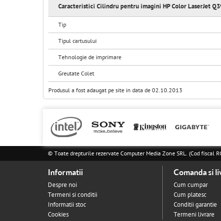
Caracteristici Cilindru pentru imagini HP Color LaserJet 
Tip
Tipul cartusului
Tehnologie de imprimare
Greutate Colet
Produsul a fost adaugat pe site in data de 02.10.2013
© Toate drepturile rezervate Computer Media Zone SRL. (Cod fisca
Informatii
Comanda si li
Despre noi
Cum cumpar
Termeni si conditii
Cum platesc
Informatii stoc
Conditii garantie
Cookies
Termeni livrare