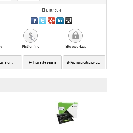
Distribuie:
le
Plati online
Site securizat
ca favorit
Tipareste pagina
Pagina producatorului