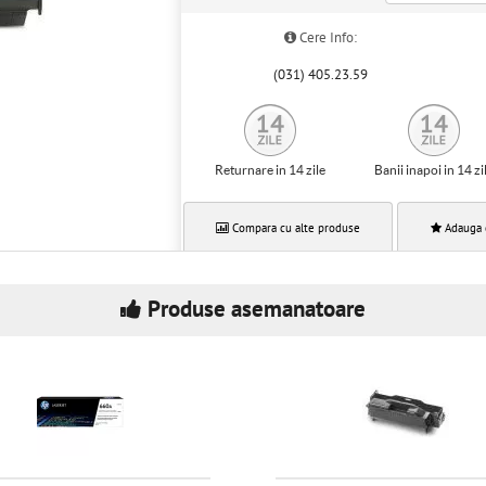
Cere Info:
(031) 405.23.59
Returnare in 14 zile
Banii inapoi in 14 zi
Compara cu alte produse
Adauga 
Produse asemanatoare