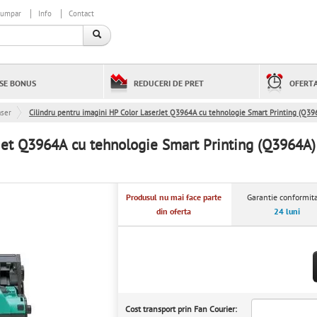
cumpar
Info
Contact
SE BONUS
REDUCERI DE PRET
OFERTA
aser
Cilindru pentru imagini HP Color LaserJet Q3964A cu tehnologie Smart Printing (Q39
rJet Q3964A cu tehnologie Smart Printing (Q3964A)
Produsul nu mai face parte
Garantie conformita
din oferta
24 luni
Cost transport prin Fan Courier: