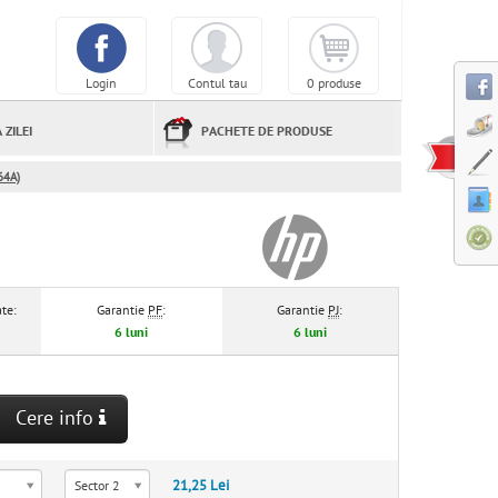
Login
Contul tau
0 produse
 ZILEI
PACHETE DE PRODUSE
64A)
te:
Garantie
PF
:
Garantie
PJ
:
6 luni
6 luni
Cere info
21,25 Lei
Sector 2