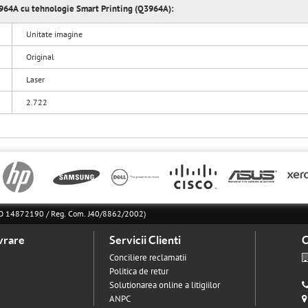
Q3964A cu tehnologie Smart Printing (Q3964A):
Unitate imagine
Original
Laser
2.722
l RO 14872190 / Reg. Com. J40/8862/2002)
vrare
Servicii Clienti
C
Conciliere reclamatii
Politica de retur
Solutionarea online a litigiilor
ANPC