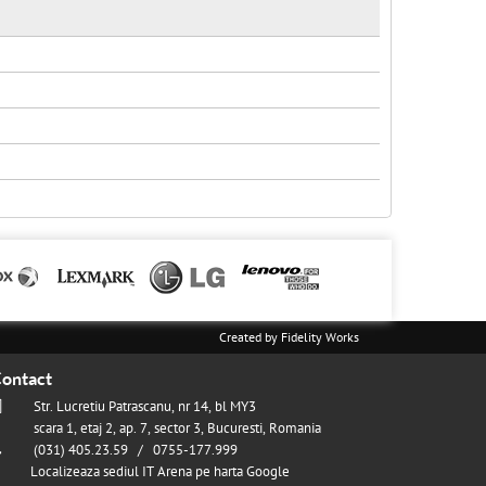
Created by
Fidelity Works
ontact
Str. Lucretiu Patrascanu, nr 14, bl MY3
scara 1, etaj 2, ap. 7, sector 3, Bucuresti, Romania
(031) 405.23.59 / 0755-177.999
Localizeaza sediul IT Arena pe harta Google