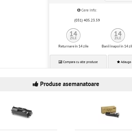
Cere Info:
(031) 405.23.59
Returnare in 14 zile
Banii inapoi in 14 zi
Compara cu alte produse
Adauga 
Produse asemanatoare