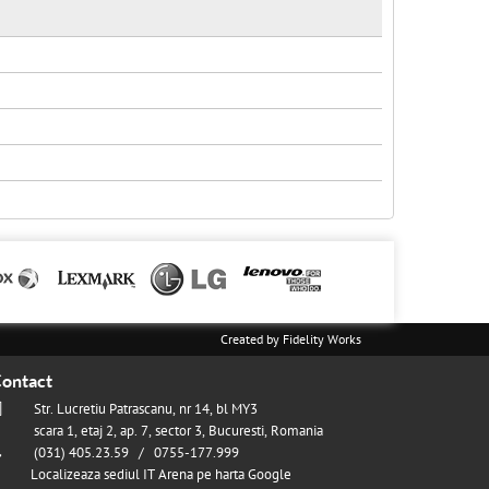
Created by
Fidelity Works
ontact
Str. Lucretiu Patrascanu, nr 14, bl MY3
scara 1, etaj 2, ap. 7, sector 3, Bucuresti, Romania
(031) 405.23.59 / 0755-177.999
Localizeaza sediul IT Arena pe harta Google