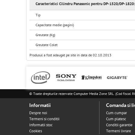
Caracteristici Cilindru Panasonic pentru DP-1520/DP-1820:
Tip
Capacitate medie (pagini)
Greutate (Kg)
Greutate Colet
Produsul a fost adaugat pe site in data de 02.10.2013
© Toate drepturile rezervate Computer Media Zone SRL. (Cod fisca
Informatii
Comanda si li
Despre noi
Cum cumpar
Termeni si conditii
Cum platesc
Informatii stoc
Conditii garantie
Cookies
Termeni livrare