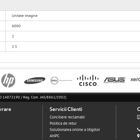
Unitate imagine
6000
2
2.5
l RO 14872190 / Reg. Com. J40/8862/2002)
vrare
Servicii Clienti
C
Conciliere reclamatii
Politica de retur
Solutionarea online a litigiilor
ANPC