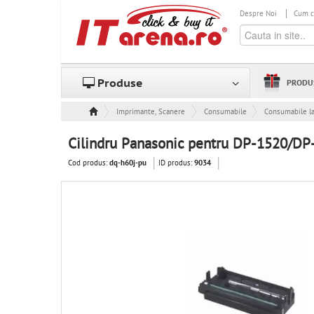
Despre Noi
Cum 
Produse
PRODU
Imprimante, Scanere & Consumabile
Consumabile
Consumabile l
Cilindru Panasonic pentru DP-1520/DP
Cod produs:
ID produs:
dq-h60j-pu
9034