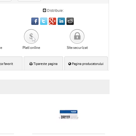
Distribuie:
le
Plati online
Site securizat
ca favorit
Tipareste pagina
Pagina producatorului