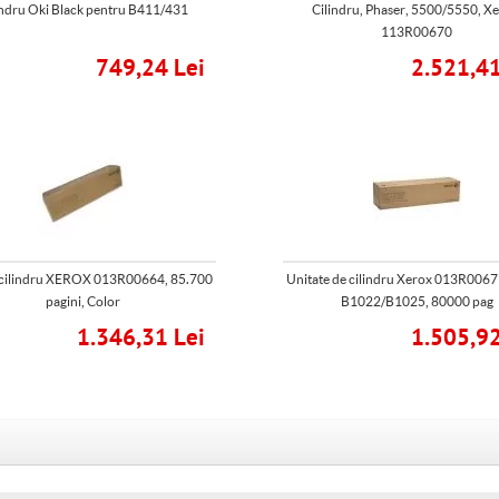
indru Oki Black pentru B411/431
Cilindru, Phaser, 5500/5550, Xe
113R00670
749,24 Lei
2.521,41
 cilindru XEROX 013R00664, 85.700
Unitate de cilindru Xerox 013R0067
pagini, Color
B1022/B1025, 80000 pag
1.346,31 Lei
1.505,92