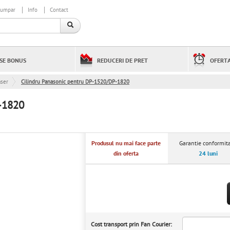
cumpar
Info
Contact
SE BONUS
REDUCERI DE PRET
OFERTA
aser
Cilindru Panasonic pentru DP-1520/DP-1820
-1820
Produsul nu mai face parte
Garantie conformita
din oferta
24 luni
Cost transport prin Fan Courier: