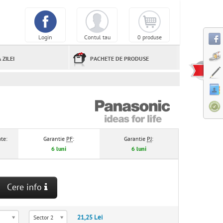
Login
Contul tau
0 produse
 ZILEI
PACHETE DE PRODUSE
te:
Garantie
PF
:
Garantie
PJ
:
6 luni
6 luni
Cere info
21,25 Lei
Sector 2