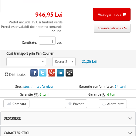
946,95 Lei
Adauga in cos
Pretul include TVA si timbrul verde
Pretul este valabil doar pentru comanda
Comanda telefonica
online.
Cantitate:
buc.
Cost transport prin Fan Courier:
21,25 Lei
Sector 2
Distribuie:
Stoc:
stoc limitat furnizor
Garantie conformitate:
24 luni
Garantie
PF
:
6 luni
Garantie
PJ
:
6 luni
Compara
Favorit
Alerta pret
DESCRIERE
CARACTERISTICI