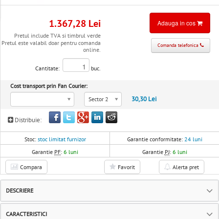
1.367,28 Lei
Adauga in cos
Pretul include TVA si timbrul verde
Pretul este valabil doar pentru comanda
Comanda telefonica
online.
Cantitate:
buc.
Cost transport prin Fan Courier:
30,30 Lei
Sector 2
Distribuie:
Stoc:
stoc limitat furnizor
Garantie conformitate:
24 luni
Garantie
PF
:
6 luni
Garantie
PJ
:
6 luni
Compara
Favorit
Alerta pret
DESCRIERE
CARACTERISTICI