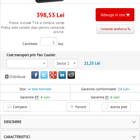
398,53 Lei
Adauga in cos
Pretul include TVA si timbrul verde
Pretul este valabil doar pentru comanda
Comanda telefonica
online.
Cantitate:
buc.
Cost transport prin Fan Courier:
21,25 Lei
Sector 2
Distribuie:
Stoc:
in stoc furnizor
Garantie conformitate:
24 luni
Garantie
PF
:
6 luni
Garantie
PJ
:
6 luni
Compara
Favorit
Alerta pret
DESCRIERE
CARACTERISTICI