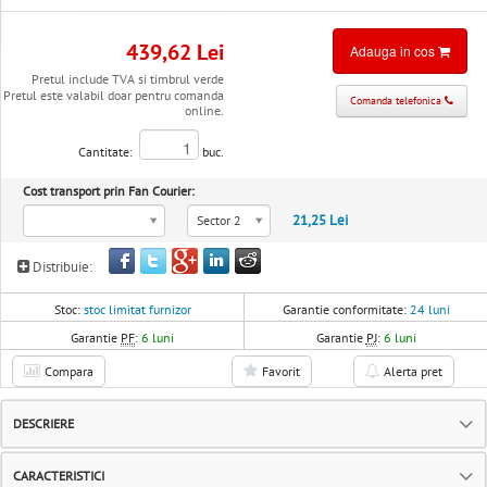
439,62 Lei
Adauga in cos
Pretul include TVA si timbrul verde
Pretul este valabil doar pentru comanda
Comanda telefonica
online.
Cantitate:
buc.
Cost transport prin Fan Courier:
21,25 Lei
Sector 2
Distribuie:
Stoc:
stoc limitat furnizor
Garantie conformitate:
24 luni
Garantie
PF
:
6 luni
Garantie
PJ
:
6 luni
Compara
Favorit
Alerta pret
DESCRIERE
CARACTERISTICI