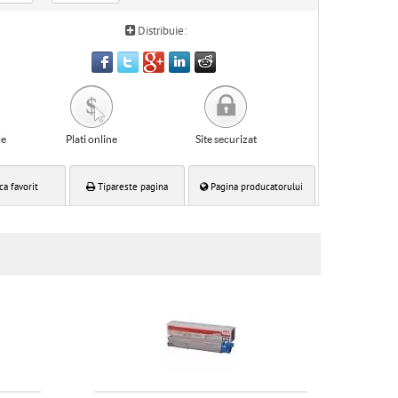
Distribuie:
le
Plati online
Site securizat
ca favorit
Tipareste pagina
Pagina producatorului