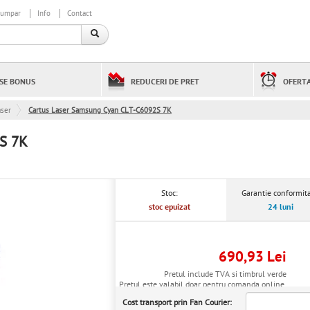
cumpar
Info
Contact
SE BONUS
REDUCERI DE PRET
OFERTA
aser
Cartus Laser Samsung Cyan CLT-C6092S 7K
S 7K
Stoc:
Garantie conformita
stoc epuizat
24 luni
690,93 Lei
Pretul include TVA si timbrul verde
Pretul este valabil doar pentru comanda online.
Cost transport prin Fan Courier: