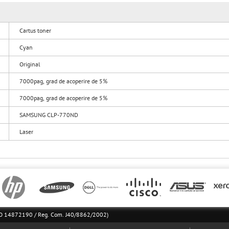
Cartus toner
Cyan
Original
7000pag, grad de acoperire de 5%
7000pag, grad de acoperire de 5%
SAMSUNG CLP-770ND
Laser
l RO 14872190 / Reg. Com. J40/8862/2002)