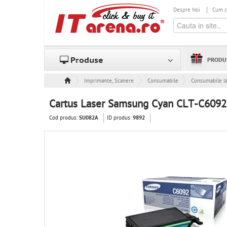
Despre Noi
Cum 
Produse
PRODU
Imprimante, Scanere & Consumabile
Consumabile
Consumabile l
Cartus Laser Samsung Cyan CLT-C6092
Cod produs:
ID produs:
SU082A
9892