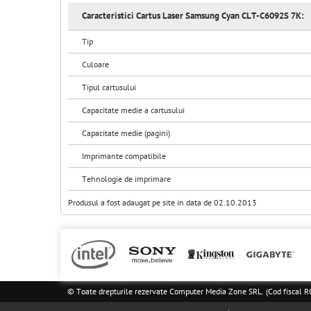
Caracteristici Cartus Laser Samsung Cyan CLT-C6092S 7K:
Tip
Culoare
Tipul cartusului
Capacitate medie a cartusului
Capacitate medie (pagini)
Imprimante compatibile
Tehnologie de imprimare
Produsul a fost adaugat pe site in data de 02.10.2013
© Toate drepturile rezervate Computer Media Zone SRL. (Cod fisca