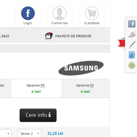
Login
Contul tau
0 produse
 ZILEI
PACHETE DE PRODUSE
te:
Garantie
PF
:
Garantie
PJ
:
6 luni
6 luni
Cere info
21,25 Lei
Sector 2