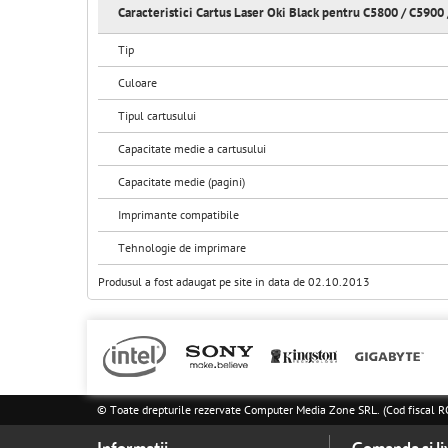
Caracteristici Cartus Laser Oki Black pentru C5800 / C5900
Tip
Culoare
Tipul cartusului
Capacitate medie a cartusului
Capacitate medie (pagini)
Imprimante compatibile
Tehnologie de imprimare
Produsul a fost adaugat pe site in data de 02.10.2013
© Toate drepturile rezervate Computer Media Zone SRL. (Cod fisca
Informatii
Comanda si li