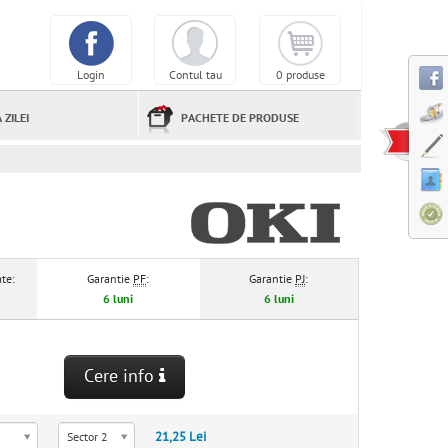
Login
Contul tau
0 produse
 ZILEI
PACHETE DE PRODUSE
te:
Garantie
PF
:
Garantie
PJ
:
6 luni
6 luni
Cere info
21,25 Lei
Sector 2