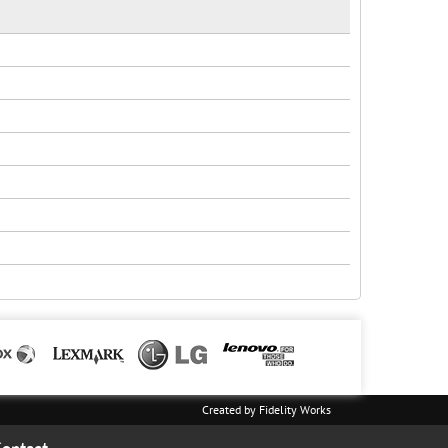
Created by
Fidelity Works
ontact