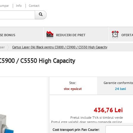
cumpar
Info
Contact
SE BONUS
REDUCERI DE PRET
OFERTA
aser
Cartus Laser Oki Black pentru C5800 / C5900 / C5550 High Capacity
 C5900 / C5550 High Capacity
Stoc:
Garantie conformita
stoc epuizat
24 luni
436,76 Lei
Pretul include TVA si timbrul verde
Pretul este valabil doar pentru comanda online.
Cost transport prin Fan Courier: