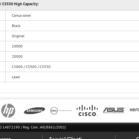
 / C5550 High Capacity:
Cartus toner
Black
Original
20000
20000
C5800 / C5900 / C5550
Laser
l RO 14872190 / Reg. Com. J40/8862/2002)
vrare
Servicii Clienti
C