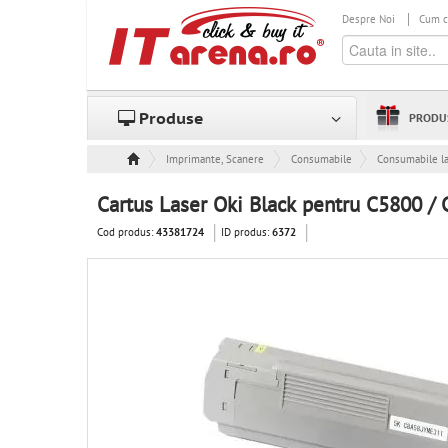
Despre Noi
Cum 
Produse
PRODU
Imprimante, Scanere & Consumabile
Consumabile
Consumabile l
Cartus Laser Oki Black pentru C5800 /
Cod produs:
ID produs:
43381724
6372