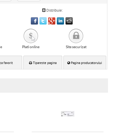
Distribuie:
le
Plati online
Site securizat
ca favorit
Tipareste pagina
Pagina producatorului