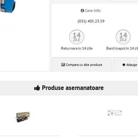
Cere Info:
(031) 405.23.59
Returnare in 14 zile
Banii inapoi in 14 zi
Compara cu alte produse
Adauga 
Produse asemanatoare