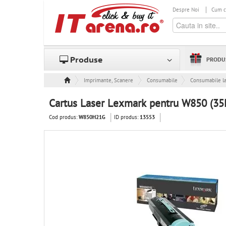
Despre Noi
Cum 
Produse
PRODU
Imprimante, Scanere & Consumabile
Consumabile
Consumabile l
Cartus Laser Lexmark pentru W850 (35
Cod produs:
ID produs:
W850H21G
13553