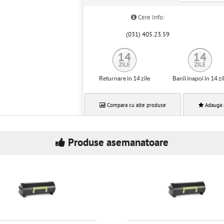
Cere Info:
(031) 405.23.59
Returnare in 14 zile
Banii inapoi in 14 zi
Compara cu alte produse
Adauga 
Produse asemanatoare