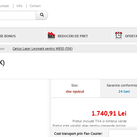
cumpar
Info
Contact
SE BONUS
REDUCERI DE PRET
OFERTA
aser
Cartus Laser Lexmark pentru W850 (35K)
K)
Stoc:
Garantie conformita
stoc epuizat
24 luni
1.740,91 Lei
Pretul include TVA si timbrul verde
Pretul este valabil doar pentru comanda online.
Cost transport prin Fan Courier: