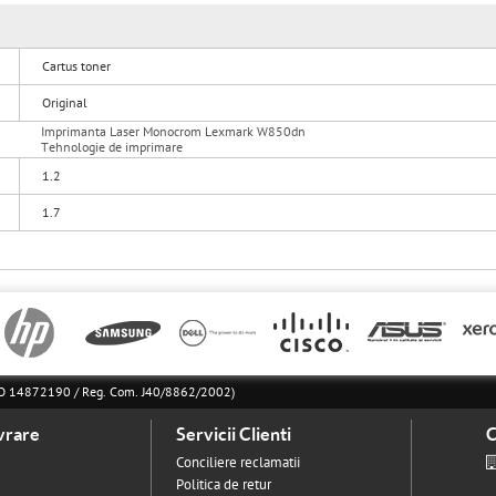
Cartus toner
Original
Imprimanta Laser Monocrom Lexmark W850dn
Tehnologie de imprimare
1.2
1.7
l RO 14872190 / Reg. Com. J40/8862/2002)
vrare
Servicii Clienti
C
Conciliere reclamatii
Politica de retur