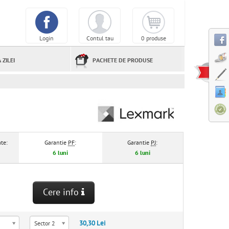
Login
Contul tau
0 produse
 ZILEI
PACHETE DE PRODUSE
te:
Garantie
PF
:
Garantie
PJ
:
6 luni
6 luni
Cere info
30,30 Lei
Sector 2