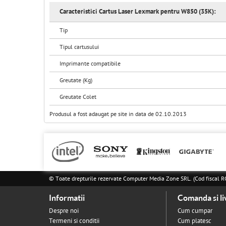
Caracteristici Cartus Laser Lexmark pentru W850 (35K):
Tip
Tipul cartusului
Imprimante compatibile
Greutate (Kg)
Greutate Colet
Produsul a fost adaugat pe site in data de 02.10.2013
© Toate drepturile rezervate Computer Media Zone SRL. (Cod fisca
Informatii
Comanda si li
Despre noi
Cum cumpar
Termeni si conditii
Cum platesc