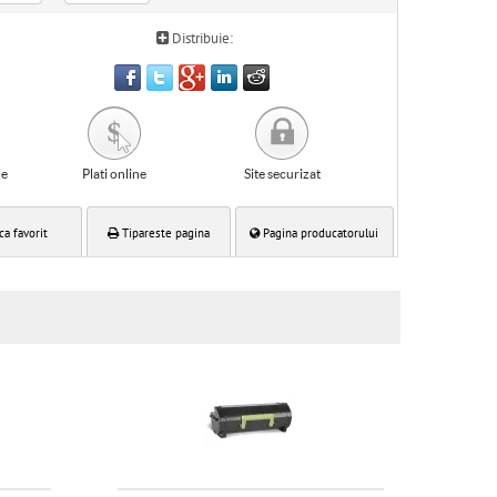
Distribuie:
le
Plati online
Site securizat
ca favorit
Tipareste pagina
Pagina producatorului