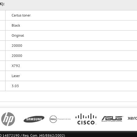
K):
Cartus toner
Black
Original
20000
20000
X792
Laser
3.03
l RO 14872190 / Reg. Com. J40/8862/2002)