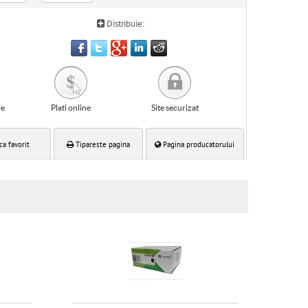
Distribuie:
le
Plati online
Site securizat
ca favorit
Tipareste pagina
Pagina producatorului