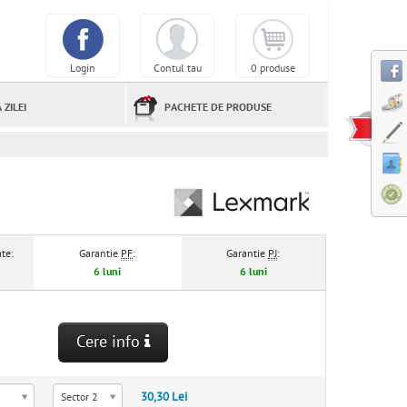
Login
Contul tau
0 produse
 ZILEI
PACHETE DE PRODUSE
te:
Garantie
PF
:
Garantie
PJ
:
6 luni
6 luni
Cere info
30,30 Lei
Sector 2