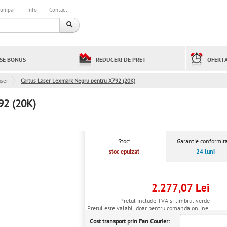
cumpar
Info
Contact
SE BONUS
REDUCERI DE PRET
OFERTA
aser
Cartus Laser Lexmark Negru pentru X792 (20K)
92 (20K)
Stoc:
Garantie conformita
stoc epuizat
24 luni
2.277,07 Lei
Pretul include TVA si timbrul verde
Pretul este valabil doar pentru comanda online.
Cost transport prin Fan Courier: