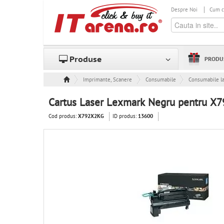
Despre Noi
Cum 
Produse
PRODU
Imprimante, Scanere & Consumabile
Consumabile
Consumabile l
Cartus Laser Lexmark Negru pentru X7
Cod produs:
ID produs:
X792X2KG
13600