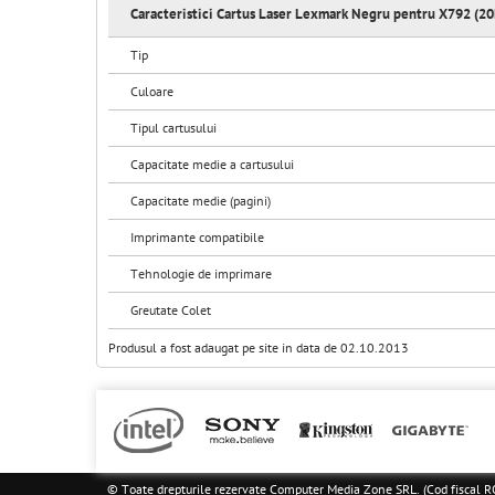
Caracteristici Cartus Laser Lexmark Negru pentru X792 (20
Tip
Culoare
Tipul cartusului
Capacitate medie a cartusului
Capacitate medie (pagini)
Imprimante compatibile
Tehnologie de imprimare
Greutate Colet
Produsul a fost adaugat pe site in data de 02.10.2013
© Toate drepturile rezervate Computer Media Zone SRL. (Cod fisca