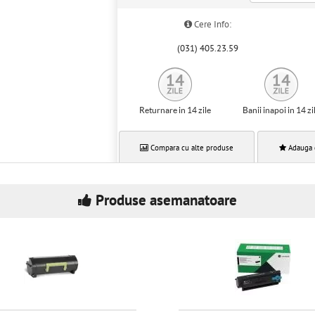
Cere Info:
(031) 405.23.59
Returnare in 14 zile
Banii inapoi in 14 zi
Compara cu alte produse
Adauga 
Produse asemanatoare