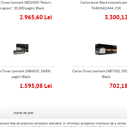
s Toner Lexmark 58D2X00 "Return
Cartus toner Black Lexmark pe
rogram", 35.000 pagini, Black
T640/642/644, 21K
2.965,60 Lei
3.300,12
s Toner Lexmark 24B6035, 16000
Cartus Toner Lexmark 24B7502, 5500
pagini, Black
Black
1.595,08 Lei
702,18
Alerta de pret
nt fata de preturile cartuselor standard, in schimbul acceptului clientului de a utiliza 