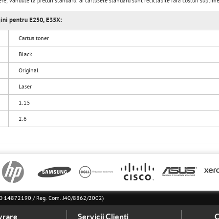
egere, vandute la preturi standard. ai cartusele standard sunt reciclabile fara costuri sup
ini pentru E250, E35X:
Cartus toner
Black
Original
Laser
1.15
2.6
l RO 14872190 / Reg. Com. J40/8862/2002)
vrare
Servicii Clienti
C