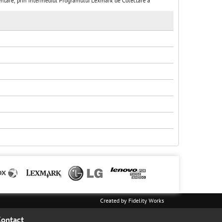
limentare, prin intermediul Programului Lexmark de Colectare a
Created by
Fidelity Works
ontact