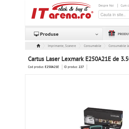
Despre Noi
Cum 
Produse
PRODU
Imprimante, Scanere & Consumabile
Consumabile
Consumabile l
Cartus Laser Lexmark E250A21E de 3.5
Cod produs:
ID produs:
E250A21E
227