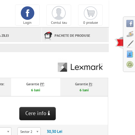
Login
Contul tau
0 produse
 ZILEI
PACHETE DE PRODUSE
te:
Garantie
PF
:
Garantie
PJ
:
6 luni
6 luni
Cere info
30,30 Lei
Sector 2