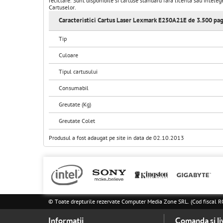
reciclare. Sunt disponibile si cartuse standard fara licenta sau intel
Cartuselor.
Caracteristici Cartus Laser Lexmark E250A21E de 3.500 pag
Tip
Culoare
Tipul cartusului
Consumabil
Greutate (Kg)
Greutate Colet
Produsul a fost adaugat pe site in data de 02.10.2013
© Toate drepturile rezervate Computer Media Zone SRL. (Cod fisca
Informatii
Comanda si li