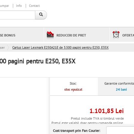
cumpar
Info
Contact
SE BONUS
REDUCERI DE PRET
OFERTA
aser
Cartus Laser Lexmark E250A21E de 3.500 pagini pentru E250, E35X
00 pagini pentru E250, E35X
Stoc:
Garantie conformita
stoc epuizat
24 luni
1.101,85 Lei
Pretul include TVA si timbrul verde
Pretul este valabil doar pentru comanda online.
Cost transport prin Fan Courier: