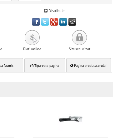
Distribuie:
le
Plati online
Site securizat
ca favorit
Tipareste pagina
Pagina producatorului