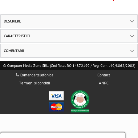
DESCRIERE
CARACTERISTICI
COMENTARII
© Computer Media Zone SRL. (Cod fiscal RO 14872190 / Reg. Com. J40/8862/2002)
Comanda telefonica
Contact
Termeni si conditii
ANPC