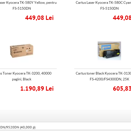
aser Kyocera TK-580Y Yellow, pentru
Cartus Laser Kyocera TK-580C Cyan
FS-5150DN
FS-5150DN
449,08 Lei
449,08
us Toner Kyocera TK-3200, 40000
Cartus toner Black Kyocera TK-313
pagini, Black
FS-4200/FS4300DN, 25K
1.190,89 Lei
605,83
0DN/9520DN (40,000 p)