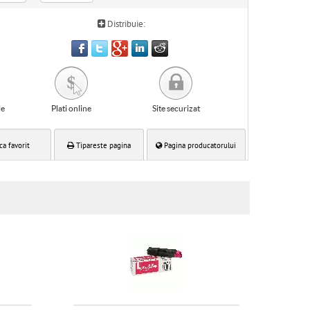
Distribuie:
le
Plati online
Site securizat
ca favorit
Tipareste pagina
Pagina producatorului