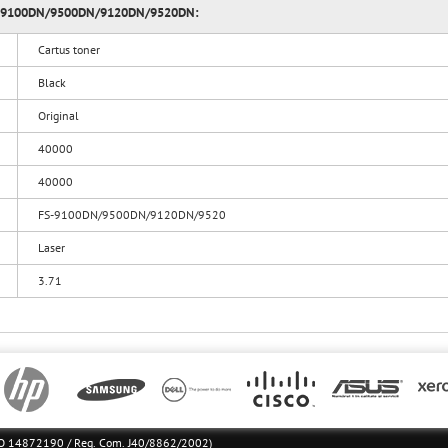
u FS-9100DN/9500DN/9120DN/9520DN:
Cartus toner
Black
Original
40000
40000
FS-9100DN/9500DN/9120DN/9520
Laser
3.71
l RO 14872190 / Reg. Com. J40/8862/2002)