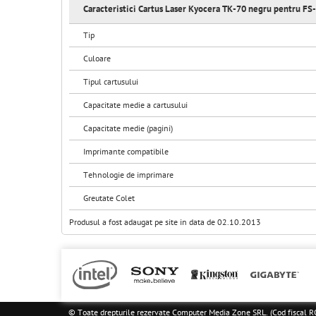
Caracteristici Cartus Laser Kyocera TK-70 negru pentr
Tip
Culoare
Tipul cartusului
Capacitate medie a cartusului
Capacitate medie (pagini)
Imprimante compatibile
Tehnologie de imprimare
Greutate Colet
Produsul a fost adaugat pe site in data de 02.10.2013
© Toate drepturile rezervate Computer Media Zone SRL. (Cod fisca