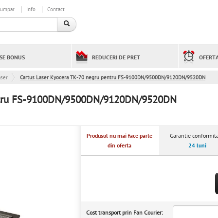
cumpar
Info
Contact
SE BONUS
REDUCERI DE PRET
OFERTA
aser
Cartus Laser Kyocera TK-70 negru pentru FS-9100DN/9500DN/9120DN/9520DN
entru FS-9100DN/9500DN/9120DN/9520DN
Produsul nu mai face parte
Garantie conformita
din oferta
24 luni
Cost transport prin Fan Courier: