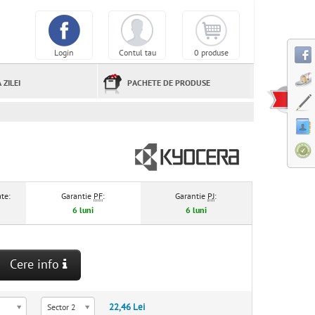
Login
Contul tau
0 produse
 ZILEI
PACHETE DE PRODUSE
te:
Garantie
PF
:
Garantie
PJ
:
6 luni
6 luni
Cere info
22,46 Lei
Sector 2