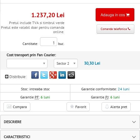
1.237,20 Lei
Adauga in cos
Pretul include TVA si timbrul verde
Pretul este valabil doar pentru comanda
Comanda telefonica
online.
Cantitate:
buc.
Cost transport prin Fan Courier:
30,30 Lei
Sector 2
Distribuie:
Stoc:
intreaba stoc
Garantie conformitate:
24 luni
Garantie
PF
:
6 luni
Garantie
PJ
:
6 luni
Compara
Favorit
Alerta pret
DESCRIERE
CARACTERISTICI