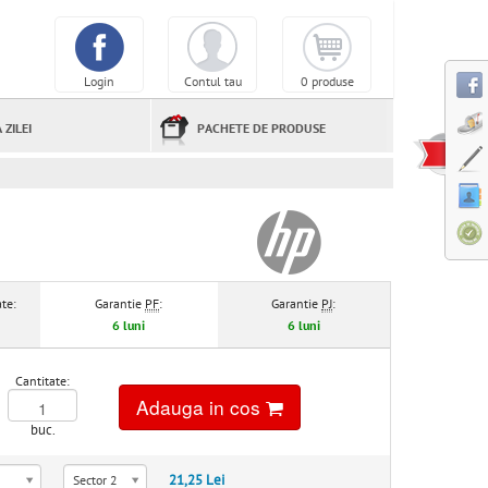
Login
Contul tau
0 produse
 ZILEI
PACHETE DE PRODUSE
te:
Garantie
PF
:
Garantie
PJ
:
6 luni
6 luni
Cantitate:
Adauga in cos
buc.
21,25 Lei
Sector 2