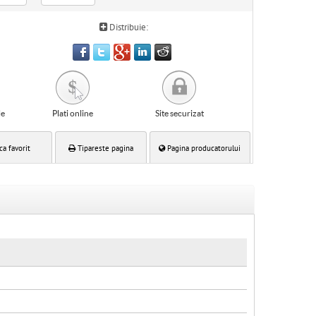
Distribuie:
le
Plati online
Site securizat
ca favorit
Tipareste pagina
Pagina producatorului