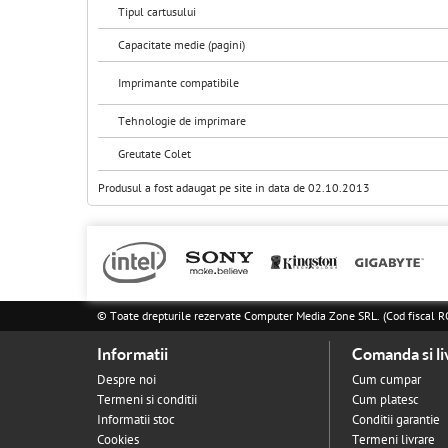
Tipul cartusului
Capacitate medie (pagini)
Imprimante compatibile
Tehnologie de imprimare
Greutate Colet
Produsul a fost adaugat pe site in data de 02.10.2013
© Toate drepturile rezervate Computer Media Zone SRL. (Cod fisca
Informatii
Comanda si li
Despre noi
Cum cumpar
Termeni si conditii
Cum platesc
Informatii stoc
Conditii garantie
Cookies
Termeni livrare