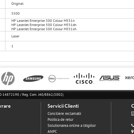
Original
5500
HP LaserJet Enterprise 500 Colour M551n
HP LaserJet Enterprise 500 Colour M551dn
HP LaserJet Enterprise 500 Colour M551xh
Laser
1
l RO 14872190 / Reg. Com. J40/8862/2002)
vrare
Servicii Clienti
C
Conciliere reclamatii
Politica de retur
Solutionarea online a litigiilor
ANPC