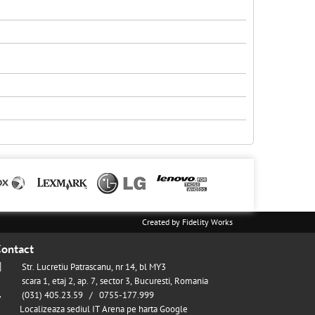
Created by
Fidelity Works
ontact
Str. Lucretiu Patrascanu, nr 14, bl MY3
scara 1, etaj 2, ap. 7, sector 3, Bucuresti, Romania
(031) 405.23.59 / 0755-177.999
Localizeaza sediul IT Arena pe harta Google