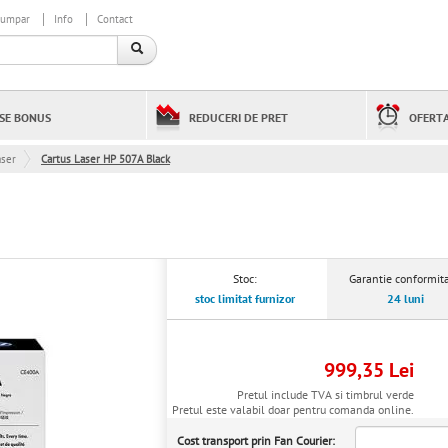
cumpar
Info
Contact
SE BONUS
REDUCERI DE PRET
OFERTA
aser
Cartus Laser HP 507A Black
Stoc:
Garantie conformita
stoc limitat furnizor
24 luni
999,35 Lei
Pretul include TVA si timbrul verde
Pretul este valabil doar pentru comanda online.
Cost transport prin Fan Courier: