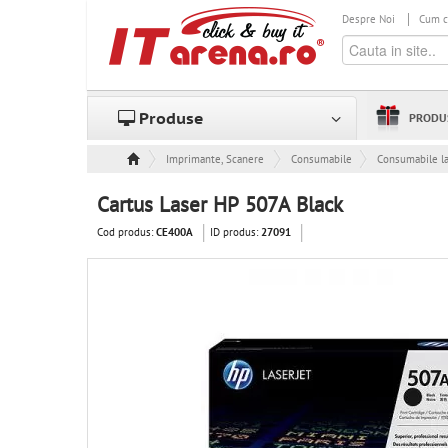
Despre Noi
Cum 
Produse
PRODU
Imprimante, Scanere & Consumabile
Consumabile
Consumabile l
Cartus Laser HP 507A Black
Cod produs:
ID produs:
CE400A
27091