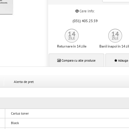
Cere Info:
(031) 405.23.59
Returnare in 14 zile
Banii inapoi in 14 zi
Compara cu alte produse
Adauga 
Alerta de pret
Cartus toner
Black