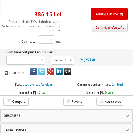
386,15 Lei
Adauga in cos
Pretul include TVA si timbrul verde
Pretul este valabil doar pentru comanda
Comanda telefonica
online.
Cantitate:
buc.
Cost transport prin Fan Courier:
21,25 Lei
Sector 2
Distribuie:
Stoc:
stoc limitat furnizor
Garantie conformitate:
24 luni
Garantie
PF
:
6 luni
Garantie
PJ
:
6 luni
Compara
Favorit
Alerta pret
DESCRIERE
CARACTERISTICI