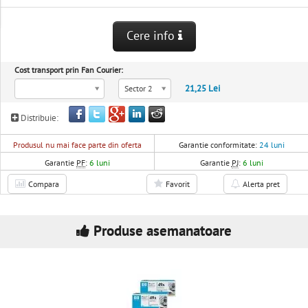
Cere info
Cost transport prin Fan Courier:
21,25 Lei
Sector 2
Distribuie:
Produsul nu mai face parte din oferta
Garantie conformitate:
24 luni
Garantie
PF
:
6 luni
Garantie
PJ
:
6 luni
Compara
Favorit
Alerta pret
Produse asemanatoare