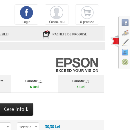
Login
Contul tau
0 produse
 ZILEI
PACHETE DE PRODUSE
te:
Garantie
PF
:
Garantie
PJ
:
6 luni
6 luni
Cere info
30,30 Lei
Sector 2