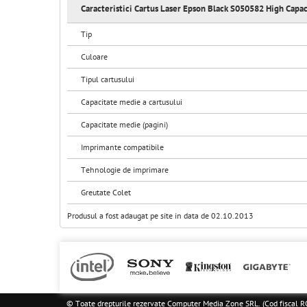
Caracteristici Cartus Laser Epson Black S050582 High Capac
Tip
Culoare
Tipul cartusului
Capacitate medie a cartusului
Capacitate medie (pagini)
Imprimante compatibile
Tehnologie de imprimare
Greutate Colet
Produsul a fost adaugat pe site in data de 02.10.2013
© Toate drepturile rezervate Computer Media Zone SRL. (Cod fisca