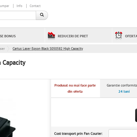
cumpar
Info
Contact
SE BONUS
REDUCERI DE PRET
OFERTA
aser
Cartus Laser Epson Black S050582 High Capacity
 Capacity
Produsul nu mai face parte
Garantie conformita
din oferta
24 luni
Cost transport prin Fan Courier: