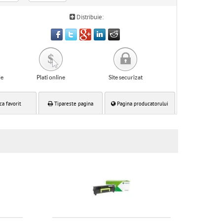
Distribuie:
le
Plati online
Site securizat
ca favorit
Tipareste pagina
Pagina producatorului