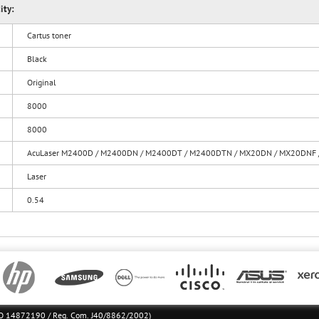
ity:
Cartus toner
Black
Original
8000
8000
AcuLaser M2400D / M2400DN / M2400DT / M2400DTN / MX20DN / MX20DNF
Laser
0.54
l RO 14872190 / Reg. Com. J40/8862/2002)