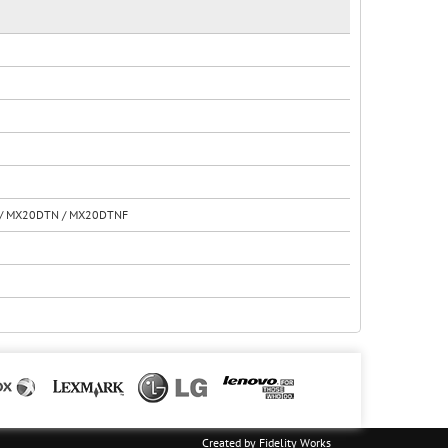
 / MX20DTN / MX20DTNF
Created by
Fidelity Works