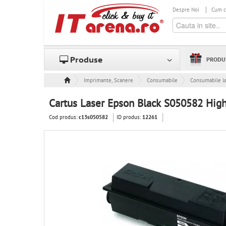
Despre Noi
Cum 
Produse
PRODU
Imprimante, Scanere & Consumabile
Consumabile
Consumabile l
Cartus Laser Epson Black S050582 High
Cod produs:
ID produs:
c13s050582
12261