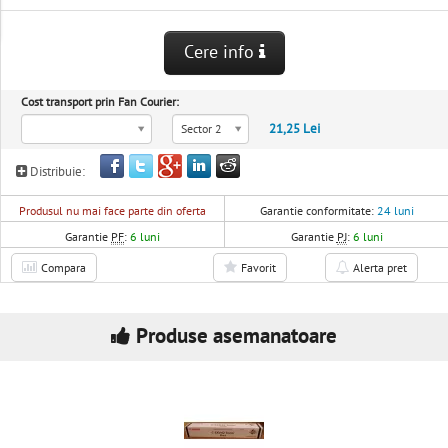
Cere info
Cost transport prin Fan Courier:
21,25 Lei
Sector 2
Distribuie:
Produsul nu mai face parte din oferta
Garantie conformitate:
24 luni
Garantie
PF
:
6 luni
Garantie
PJ
:
6 luni
Compara
Favorit
Alerta pret
Produse asemanatoare