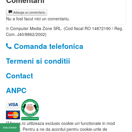
Comentarii
Adauga un comentariu
Nu a fost facut nici un comentariu.
© Computer Media Zone SRL. (Cod fiscal RO 14872190 / Reg.
Com. J40/8862/2002)
Comanda telefonica
Termeni si conditii
Contact
ANPC
ITArena.ro utilizeaza exclusiv cookie-uri functionale in mod
Nota clienților
obisnuit. Pentru a ne da acordul pentru cookie-urile de