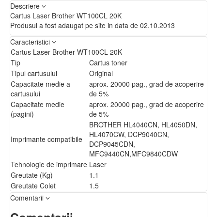
Descriere
Cartus Laser Brother WT100CL 20K
Produsul a fost adaugat pe site in data de 02.10.2013
Caracteristici
Cartus Laser Brother WT100CL 20K
Tip
Cartus toner
Tipul cartusului
Original
Capacitate medie a
aprox. 20000 pag., grad de acoperire
cartusului
de 5%
Capacitate medie
aprox. 20000 pag., grad de acoperire
(pagini)
de 5%
BROTHER HL4040CN, HL4050DN,
HL4070CW, DCP9040CN,
Imprimante compatibile
DCP9045CDN,
MFC9440CN,MFC9840CDW
Tehnologie de imprimare
Laser
Greutate (Kg)
1.1
Greutate Colet
1.5
Comentarii