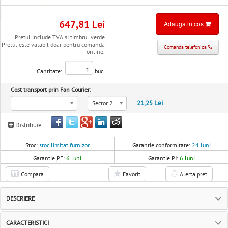
647,81 Lei
Adauga in cos
Pretul include TVA si timbrul verde
Pretul este valabil doar pentru comanda
Comanda telefonica
online.
Cantitate:
buc.
Cost transport prin Fan Courier:
21,25 Lei
Sector 2
Distribuie:
Stoc:
stoc limitat furnizor
Garantie conformitate:
24 luni
Garantie
PF
:
6 luni
Garantie
PJ
:
6 luni
Compara
Favorit
Alerta pret
DESCRIERE
CARACTERISTICI