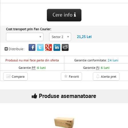
Cere info
Cost transport prin Fan Courier:
21,25 Lei
Sector 2
Distribuie:
Produsul nu mai face parte din oferta
Garantie conformitate:
24 luni
Garantie
PF
:
6 luni
Garantie
PJ
:
6 luni
Compara
Favorit
Alerta pret
Produse asemanatoare