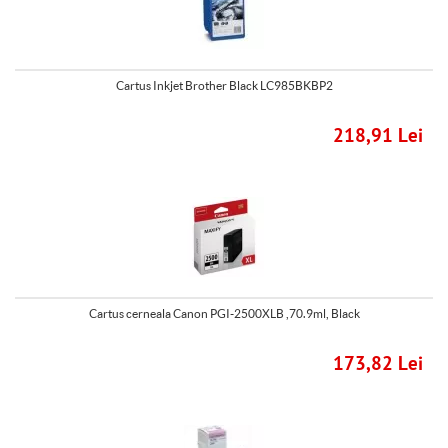
Cartus Inkjet Brother Black LC985BKBP2
218,91 Lei
Cartus cerneala Canon PGI-2500XLB ,70.9ml, Black
173,82 Lei