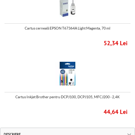
Cartus cerneală EPSON T67364A Light Magenta, 70 ml
52,34 Lei
Cartus Inkjet Brother pentru DCPJ100, DCPJ105, MFCJ200 - 2,4K
44,64 Lei
DESCRIERE