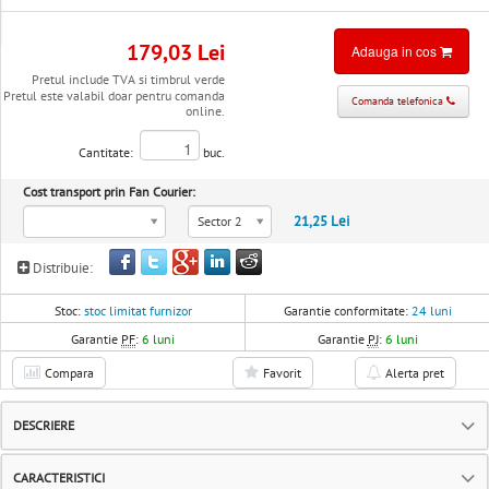
179,03 Lei
Adauga in cos
Pretul include TVA si timbrul verde
Pretul este valabil doar pentru comanda
Comanda telefonica
online.
Cantitate:
buc.
Cost transport prin Fan Courier:
21,25 Lei
Sector 2
Distribuie:
Stoc:
stoc limitat furnizor
Garantie conformitate:
24 luni
Garantie
PF
:
6 luni
Garantie
PJ
:
6 luni
Compara
Favorit
Alerta pret
DESCRIERE
CARACTERISTICI