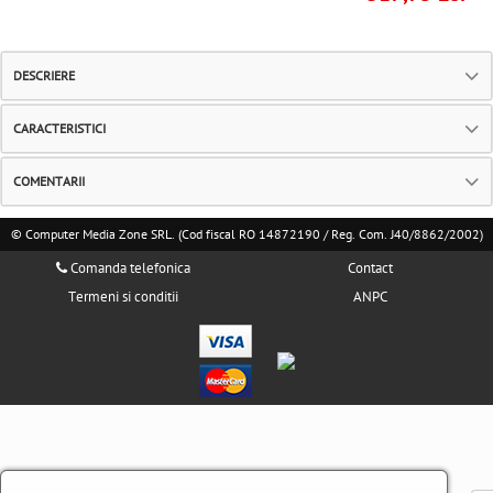
DESCRIERE
CARACTERISTICI
COMENTARII
© Computer Media Zone SRL. (Cod fiscal RO 14872190 / Reg. Com. J40/8862/2002)
Comanda telefonica
Contact
Termeni si conditii
ANPC