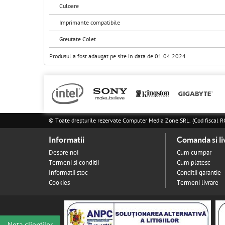
Culoare
Imprimante compatibile
Greutate Colet
Produsul a fost adaugat pe site in data de 01.04.2024
© Toate drepturile rezervate Computer Media Zone SRL. (Cod fisca
Informatii
Comanda si li
Despre noi
Cum cumpar
Termeni si conditii
Cum platesc
Informatii stoc
Conditii garantie
Cookies
Termeni livrare