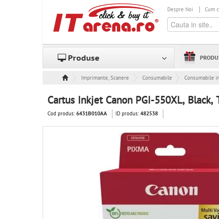
Despre Noi
Cum 
Produse
PRODU
Imprimante, Scanere & Consumabile
Consumabile
Consumabile in
Cartus Inkjet Canon PGI-550XL, Black,
Cod produs:
ID produs:
6431B010AA
482538