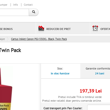
cumpar
Info
Contact
SE BONUS
REDUCERI DE PRET
OFERTA
kjet
Cartus Inkjet Canon PGI-550XL, Black, Twin Pack
 Twin Pack
Stoc:
Garantie conformita
in stoc furnizor
24 luni
197,39 Lei
Pretul include TVA si timbrul verde
Pretul este valabil doar pentru comanda online.
Cost transport prin Fan Courier: