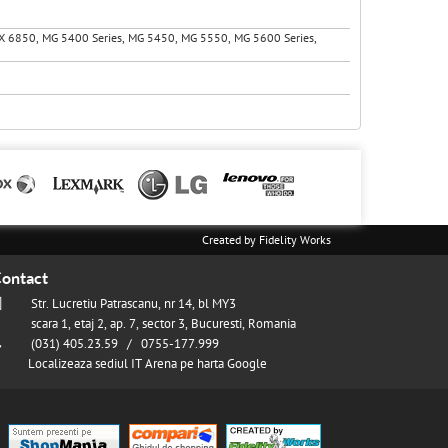
, IX 6850, MG 5400 Series, MG 5450, MG 5550, MG 5600 Series,
Created by
Fidelity Works
ontact
Str. Lucretiu Patrascanu, nr 14, bl MY3
scara 1, etaj 2, ap. 7, sector 3, Bucuresti, Romania
(031) 405.23.59 / 0755-177.999
Localizeaza sediul IT Arena pe harta Google