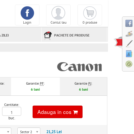
Login
Contul tau
0 produse
 ZILEI
PACHETE DE PRODUSE
te:
Garantie
PF
:
Garantie
PJ
:
6 luni
6 luni
Cantitate:
Adauga in cos
buc.
21,25 Lei
Sector 2