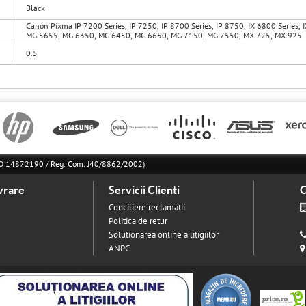
Black
Canon Pixma IP 7200 Series, IP 7250, IP 8700 Series, IP 8750, IX 6800 Series
MG 5655, MG 6350, MG 6450, MG 6650, MG 7150, MG 7550, MX 725, MX 925
0.5
l RO 14872190 / Reg. Com. J40/8862/2002)
vrare
Servicii Clienti
C
Conciliere reclamatii
Politica de retur
Solutionarea online a litigiilor
ANPC