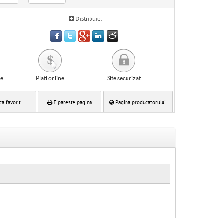
Distribuie:
le
Plati online
Site securizat
ca favorit
Tipareste pagina
Pagina producatorului