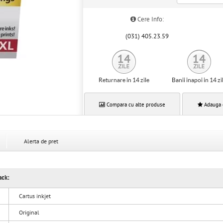
Cere Info:
(031) 405.23.59
Returnare in 14 zile
Banii inapoi in 14 zi
Compara cu alte produse
Adauga 
Alerta de pret
ack:
Cartus inkjet
Original