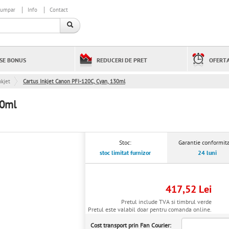
cumpar
Info
Contact
SE BONUS
REDUCERI DE PRET
OFERTA
kjet
Cartus Inkjet Canon PFI-120C, Cyan, 130ml
30ml
Stoc:
Garantie conformita
stoc limitat furnizor
24 luni
417,52 Lei
Pretul include TVA si timbrul verde
Pretul este valabil doar pentru comanda online.
Cost transport prin Fan Courier: