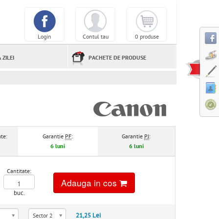
Login
Contul tau
0 produse
 ZILEI
PACHETE DE PRODUSE
te:
Garantie
PF
:
Garantie
PJ
:
6 luni
6 luni
Cantitate:
Adauga in cos
buc.
21,25 Lei
Sector 2