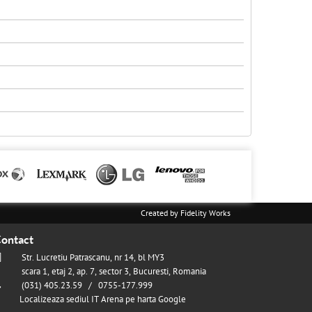
Created by
Fidelity Works
ontact
Str. Lucretiu Patrascanu, nr 14, bl MY3
scara 1, etaj 2, ap. 7, sector 3, Bucuresti, Romania
(031) 405.23.59 / 0755-177.999
Localizeaza sediul IT Arena pe harta Google