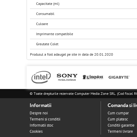
Capacitate (ml)
Consumabil
Culoare
Imprimante compatibile
Greutate Colet
Produsul a fost adaugat pe site in data de 20.01.2020
© Toate drepturile rezervate Computer Media Zone SRL. (Cod fisca
Informatii
Comanda si li
Despre noi
Cum cumpar
Termeni si conditii
Cum platesc
Informatii stoc
Conditii garantie
Cookies
Termeni livrare