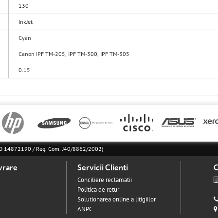
130
InkJet
Cyan
Canon IPF TM-205, IPF TM-300, IPF TM-305
0.15
l RO 14872190 / Reg. Com. J40/8862/2002)
vrare
Servicii Clienti
C
Conciliere reclamatii
Politica de retur
Solutionarea online a litigiilor
ANPC