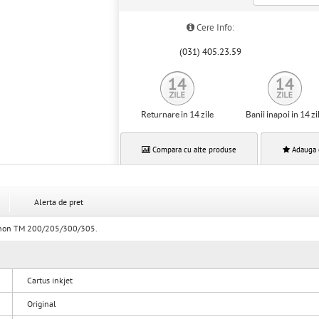
Cere Info:
(031) 405.23.59
Returnare in 14 zile
Banii inapoi in 14 zi
Compara cu alte produse
Adauga 
Alerta de pret
Canon TM 200/205/300/305.
Cartus inkjet
Original