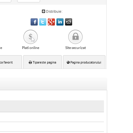
Distribuie:
le
Plati online
Site securizat
ca favorit
Tipareste pagina
Pagina producatorului