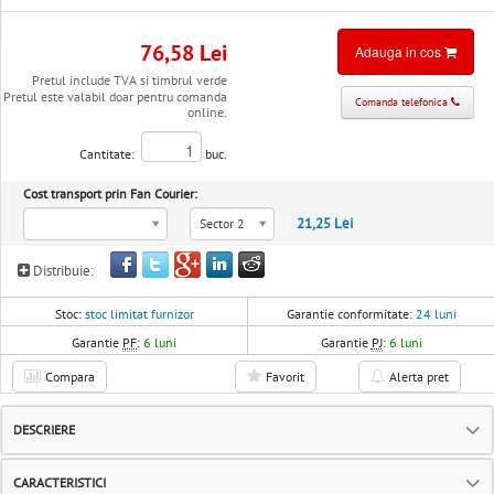
76,58 Lei
Adauga in cos
Pretul include TVA si timbrul verde
Pretul este valabil doar pentru comanda
Comanda telefonica
online.
Cantitate:
buc.
Cost transport prin Fan Courier:
21,25 Lei
Sector 2
Distribuie:
Stoc:
stoc limitat furnizor
Garantie conformitate:
24 luni
Garantie
PF
:
6 luni
Garantie
PJ
:
6 luni
Compara
Favorit
Alerta pret
DESCRIERE
CARACTERISTICI