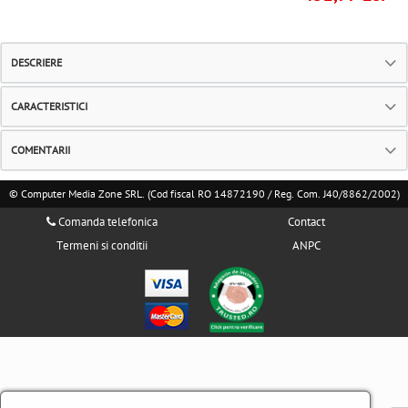
DESCRIERE
CARACTERISTICI
COMENTARII
© Computer Media Zone SRL. (Cod fiscal RO 14872190 / Reg. Com. J40/8862/2002)
Comanda telefonica
Contact
Termeni si conditii
ANPC