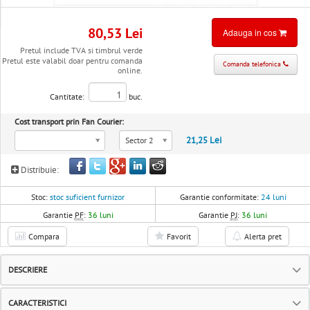
80,53 Lei
Adauga in cos
Pretul include TVA si timbrul verde
Pretul este valabil doar pentru comanda
Comanda telefonica
online.
Cantitate:
buc.
Cost transport prin Fan Courier:
21,25 Lei
Sector 2
Distribuie:
Stoc:
stoc suficient furnizor
Garantie conformitate:
24 luni
Garantie
PF
:
36 luni
Garantie
PJ
:
36 luni
Compara
Favorit
Alerta pret
DESCRIERE
CARACTERISTICI