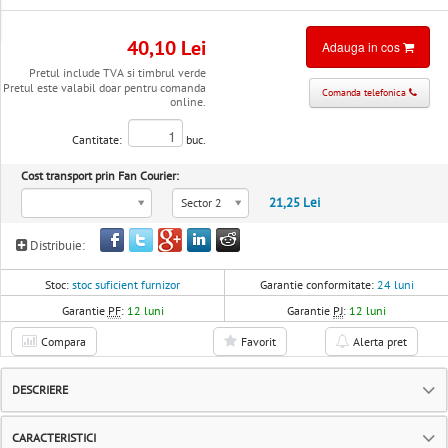
40,10 Lei
Adauga in cos
Pretul include TVA si timbrul verde
Pretul este valabil doar pentru comanda
Comanda telefonica
online.
Cantitate:
buc.
Cost transport prin Fan Courier:
21,25 Lei
Sector 2
Distribuie:
Stoc:
stoc suficient furnizor
Garantie conformitate:
24 luni
Garantie
PF
:
12 luni
Garantie
PJ
:
12 luni
Compara
Favorit
Alerta pret
DESCRIERE
CARACTERISTICI